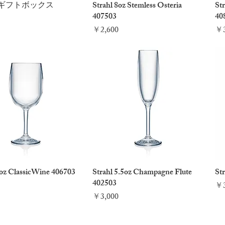
l ギフトボックス
クイックビュー
Strahl 8oz Stemless Osteria
クイックビュー
Str
407503
40
価格
価
￥2,600
￥3
3oz ClassicWine 406703
クイックビュー
Strahl 5.5oz Champagne Flute
クイックビュー
St
402503
価
￥3
価格
￥3,000