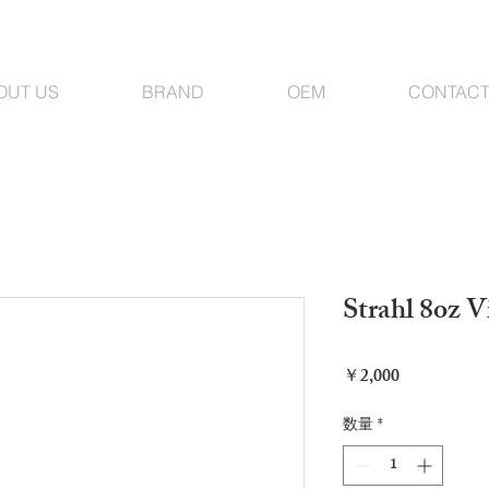
OUT US
BRAND
OEM
CONTACT
Strahl 8oz 
価
￥2,000
格
数量
*