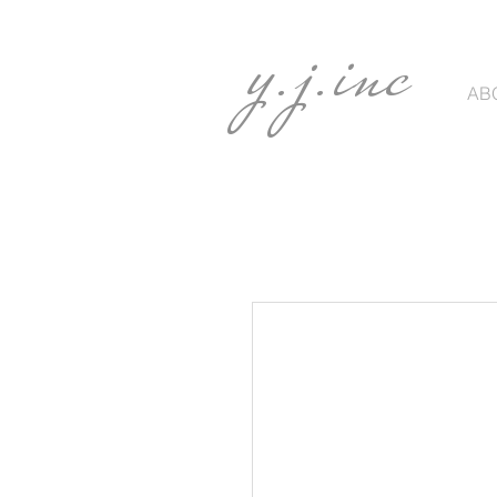
y.j.inc
AB