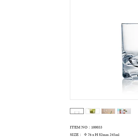
ITEM NO：100033
SIZE： Φ 76 x H 82mm 245ml