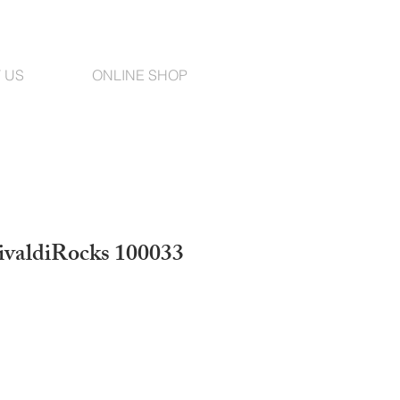
 US
ONLINE SHOP
VivaldiRocks 100033