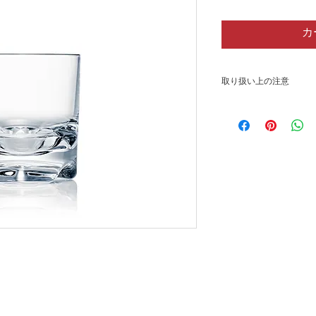
カ
取り扱い上の注意
【洗浄の方法・お手
・金属たわし、研磨
の原因になりますの
・洗浄する際は、洗
用ください。
・使用後の汚れは、
・持ち運びや保管の
・アニスリキュール
あるため使用しない
・乳製品を使用後は
【怪我や事故防止の
・製品本来の目的以
い。
・使用する前には必