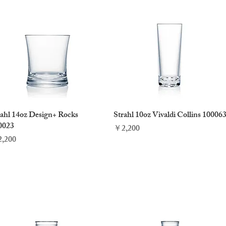
rahl 14oz Design+ Rocks
クイックビュー
Strahl 10oz Vivaldi Collins 10006
クイックビュー
0023
価格
￥2,200
格
,200