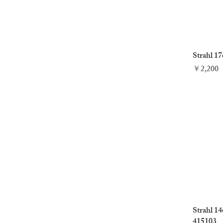
Strahl 17
価格
￥2,200
Strahl 1
415103