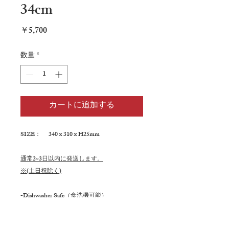
34cm
価
￥5,700
格
数量
*
カートに追加する
SIZE： 340 x 310 x H25mm
通常2~3日以内に発送します。
※(土日祝除く)
-Dishwasher Safe（食洗機可能）
-Stackable（スタッキング可能）
-Natural Look