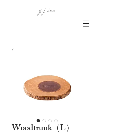
y.j.inc
Woodtrunk（L）