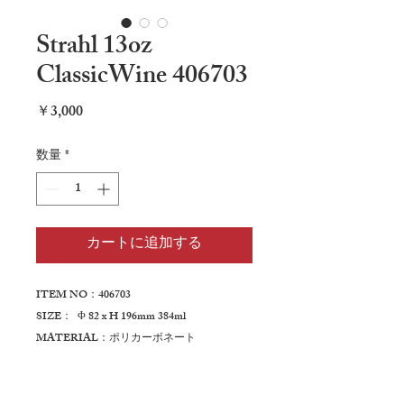
Strahl 13oz
ClassicWine 406703
価
￥3,000
格
数量
*
カートに追加する
ITEM NO：406703
SIZE： Φ 82 x H 196mm 384ml
MATERIAL：ポリカーボネート
-世界中の五つ星ホテルで採用されている