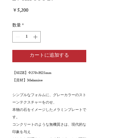
価
￥5,200
格
数量
*
カートに追加する
【SIZE】Φ270×H25mm
【資材】Melamine
シンプルなフォルムに、グレーカラーのスト
ーンテクスチャーをのせ、
本物の石をイメージしたメラミンプレートで
す。
コンクリートのような無機質さは、現代的な
印象を与え