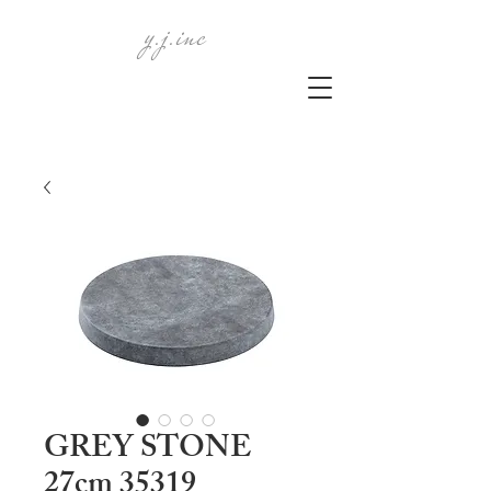
y.j.inc
GREY STONE
27cm 35319