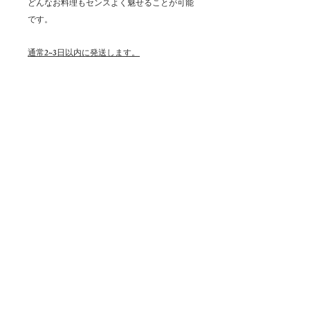
どんなお料理もセンスよく魅せることが可能
です。
通常2~3日以内に発送します。
※(土日祝除く)
-Dishwasher Safe（食洗機可能）
-Stackable（スタッキング可能）
-Natural Look
-Create Unique Coordination
商品の特徴
・ストーンテクスチャーのメラミン食
器です。
お取扱いについて
・食器として直接食材を盛り付けた
・耐熱温度は100℃です。
り、アンダープレートとしてもご使用
・電子レンジ、オーブンは使用しない
注意事項
頂けます。
で下さい。
・スタック（積み重ね）ができるデザ
・本来の目的以外に使用しないで下さ
・火には近づけないで下さい。