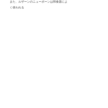
また、ルザーンのニューボーンは和食器によ
く使われる
カオリンを多く使い、800～1300度の高温で
焼成しているため、
表面硬度が固くカトラリーマークがつきにく
く、
長年に渡って安心してご愛用頂けます。
陶器とも磁器とも異なる素材をぜひお楽しみ
ください。
-----------------------------------------------
「ニューボーン生地の特徴」
・2度の高温焼成によりかけにくい
・表面高度が硬く、カトラリーの傷がつきに
くい
・吸水率0.1％以下で温度差に強い素材
・鉛・カドミウムは一切含まず安全性が高い
・上品な風合いを醸し出す柔らかな白さ
・動物由来の骨粉を一切使わないエコロジカ
ルな素材