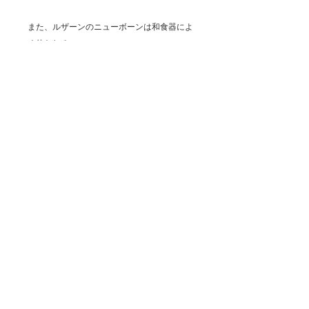
また、ルザーンのニューボーンは和食器によ
く使われる
カオリンを多く使い、800～1300度の高温で
焼成しているため、
表面硬度が固くカトラリーマークがつきにく
く、
長年に渡って安心してご愛用頂けます。
陶器とも磁器とも異なる素材をぜひお楽しみ
ください。
-----------------------------------------------
「ニューボーン生地の特徴」
・2度の高温焼成によりかけにくい
・表面高度が硬く、カトラリーの傷がつきに
くい
・吸水率0.1％以下で温度差に強い素材
・鉛・カドミウムは一切含まず安全性が高い
・上品な風合いを醸し出す柔らかな白さ