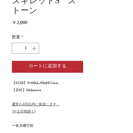
スキレットS ス
トーン
価
￥2,000
格
数量
*
カートに追加する
【SIZE】Φ200xL280xH37mm
【資材】Melamine
通常2~3日以内に発送します。
※(土日祝除く)
ー食洗機可能