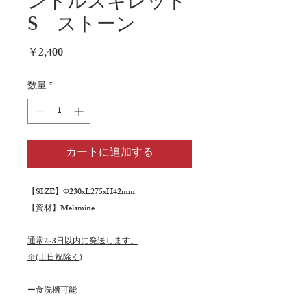
ンドルスキレット
S ストーン
価
￥2,400
格
数量
*
カートに追加する
【SIZE】Φ230xL275xH42mm
【資材】Melamine
通常2~3日以内に発送します。
※(土日祝除く)
ー食洗機可能